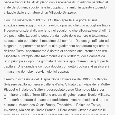
pace e tranquillità. Al 4° piano con ascensore di un edificio parallelo al
viale de Suffren, soggiornate in coppia o tra amici in questo stupendo
villaggio dalle sfumature di un Villaggio Svizzero.
Con una superficie di 63 m2, il Suffren apre le sue porte su una
spaziosa area soggiorno con tavolo da pranzo che può accogliere fino a
8 persone grazie al divano letto nel soggiorno che all'occasione vi offrirà
più posti letto. La cucina separata dal resto delle camere é totalmente
accessoriata per offrirvi il massimo del comfort. Dal design raffinato ed
elegante, l'appartamento sarà di alto gradimento soprattutto agli amanti
dell'arte.Tutto l'appartamento é dotato di connessione internet con wifi.
Riposate sull'ampio letto matrimoniale (160x200cm) della camera da
letto principale dopo una giornata di visite e appuntamenti in giro per la
capitale. Una grande e comoda doccia con getto tropicale vi assicurerà
il massimo del relax, servizi igienici separati.
Creato in occasione dell' Esposizione Universale del 1900, il Villaggio
Svizzero ospita numerose gallerie d'arte. Situato tra il viale de la Motte-
Picquet e il viale de Suffren, passeggiate verso Champ de Mars per
ammirare la mitica Torre Eiffel o ancora dirigetevi verso l'Ecole Militaire.
Tutto sarà a portata di mano per soddisfare il vostro desiderio di arte e
cultura: il Musée des Quais Branly, Trocadéro, il Palais de Tokyo,
Invalides, Maison de Radio France, il Parc André Citroën o ancora le
Parc des Princes. Spostatevi facilmente da un quartiere all'altro grazie