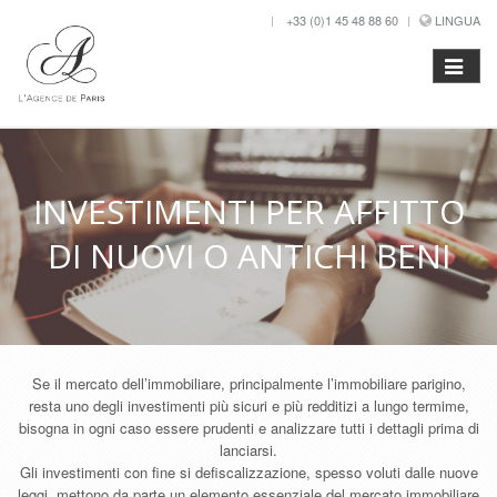
+33 (0)1 45 48 88 60
LINGUA
INVESTIMENTI PER AFFITTO
DI NUOVI O ANTICHI BENI
Se il mercato dell’immobiliare, principalmente l’immobiliare parigino,
resta uno degli investimenti più sicuri e più redditizi a lungo termime,
bisogna in ogni caso essere prudenti e analizzare tutti i dettagli prima di
lanciarsi.
Gli investimenti con fine si defiscalizzazione, spesso voluti dalle nuove
leggi, mettono da parte un elemento essenziale del mercato immobiliare