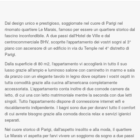
Dal design unico e prestigioso, soggiornate nel cuore di Parigi nel
rinomato quartiere Le Marais, famoso per essere un quartiere storico dal
fascino inconfondibile. A due passi dall'Hotel de Ville e dal
centrocommerciale BHV, scoprite l'appartamento dei vostri sogni al 3°
piano con ascensore di un edificio in via du Temple nel 4° distretto di
Parigi.
Dalla superficie di 80 m2, l'appartamento vi accoglierà in tutto il suo
lusso grazie all'ampio e luminoso salone con caminetto in marmo e sala
da pranzo con un elegante tavolo in legno dove ospitare i vostri ospiti in
tutta comodità grazie alla cucina all'americana completamente
accessoriata. L'appartamento conta inoltre di due comode camere da
letto, di cui una con letto matrimoniale mentre la seconda con due letti
singoli. Tutto l'appartamento dispone di connessione internet wifi e
riscaldamento indipendente. I bagni sono due per donarvi tutto il comfort
di cui avrete bisogno grazie alla comoda doccia relax e servizi igienici
separati.
Nel cuore storico di Parigi, dall'aspetto insolito e alla moda, il quartiere
Le Marais vi aspetta per farvi vivere un soggiorno da sogno a due passi