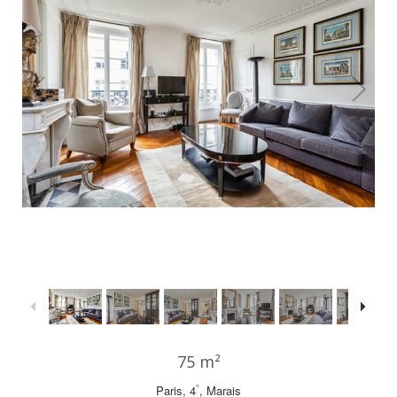
1
/
27
75 m²
°
Paris, 4
, Marais