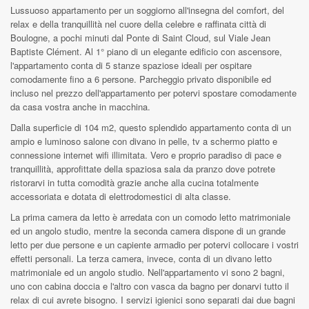
Lussuoso appartamento per un soggiorno all'insegna del comfort, del
relax e della tranquillità nel cuore della celebre e raffinata città di
Boulogne, a pochi minuti dal Ponte di Saint Cloud, sul Viale Jean
Baptiste Clément. Al 1° piano di un elegante edificio con ascensore,
l'appartamento conta di 5 stanze spaziose ideali per ospitare
comodamente fino a 6 persone. Parcheggio privato disponibile ed
incluso nel prezzo dell'appartamento per potervi spostare comodamente
da casa vostra anche in macchina.
Dalla superficie di 104 m2, questo splendido appartamento conta di un
ampio e luminoso salone con divano in pelle, tv a schermo piatto e
connessione internet wifi illimitata. Vero e proprio paradiso di pace e
tranquillità, approfittate della spaziosa sala da pranzo dove potrete
ristorarvi in tutta comodità grazie anche alla cucina totalmente
accessoriata e dotata di elettrodomestici di alta classe.
La prima camera da letto è arredata con un comodo letto matrimoniale
ed un angolo studio, mentre la seconda camera dispone di un grande
letto per due persone e un capiente armadio per potervi collocare i vostri
effetti personali. La terza camera, invece, conta di un divano letto
matrimoniale ed un angolo studio. Nell'appartamento vi sono 2 bagni,
uno con cabina doccia e l'altro con vasca da bagno per donarvi tutto il
relax di cui avrete bisogno. I servizi igienici sono separati dai due bagni