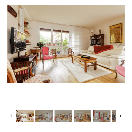
1
/
32