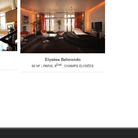
Elysées Belmondo
ÈME
60 M² | PARIS, 8
, CHAMPS ELYSÉES
215 M² | PARIS, 