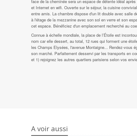
face de la cheminée sera un espace de détente idéal après
et Internet en wifi. Ouverte sur le séjour, la cuisine conviv
entre amis. La chambre dispose d'un lit double avec salle
à l'étage de la mezzanine avec son sol en verre et son es
cet espace. Bénéficiez d'un emplacement recherché au coeur 
Connue à échelle mondiale, la place de l’Étoile est incontou
nom car elle dessert, au total, 12 rues qui forment une étoi
les Champs Elysées, l'avenue Montaigne... Rendez-vous ég
son marché. Parfaitement desservi par les transports en co
et 1) rejoignez les autres quartiers parisiens selon vos envi
A voir aussi