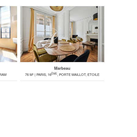
Marbeau
ÈME
GRAM
76 M² | PARIS, 16
, PORTE MAILLOT, ETOILE
76 M² | PARI