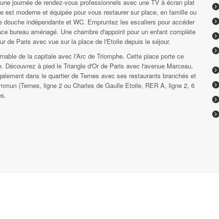
 une journée de rendez-vous professionnels avec une TV à écran plat
iale est moderne et équipée pour vous restaurer sur place, en famille ou
 de douche indépendante et WC. Empruntez les escaliers pour accéder
pace bureau aménagé. Une chambre d'appoint pour un enfant complète
de Paris avec vue sur la place de l'Etoile depuis le séjour.
rnable de la capitale avec l'Arc de Triomphe. Cette place porte ce
le. Découvrez à pied le Triangle d'Or de Paris avec l'avenue Marceau,
alement dans le quartier de Ternes avec ses restaurants branchés et
mmun (Ternes, ligne 2 ou Charles de Gaulle Etoile, RER A, ligne 2, 6
es.