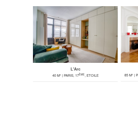
L'Arc
ÈME
85 M² | 
40 M² | PARIS, 17
, ETOILE