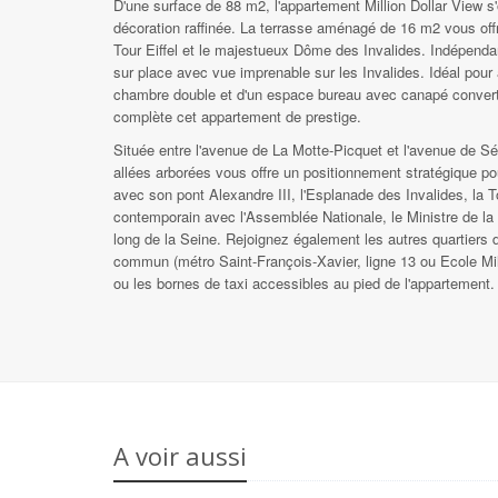
D'une surface de 88 m2, l'appartement Million Dollar View s
décoration raffinée. La terrasse aménagé de 16 m2 vous of
Tour Eiffel et le majestueux Dôme des Invalides. Indépenda
sur place avec vue imprenable sur les Invalides. Idéal pour
chambre double et d'un espace bureau avec canapé converti
complète cet appartement de prestige.
Située entre l'avenue de La Motte-Picquet et l'avenue de
allées arborées vous offre un positionnement stratégique pour
avec son pont Alexandre III, l'Esplanade des Invalides, la 
contemporain avec l'Assemblée Nationale, le Ministre de l
long de la Seine. Rejoignez également les autres quartiers d
commun (métro Saint-François-Xavier, ligne 13 ou Ecole Milita
ou les bornes de taxi accessibles au pied de l'appartement.
A voir aussi