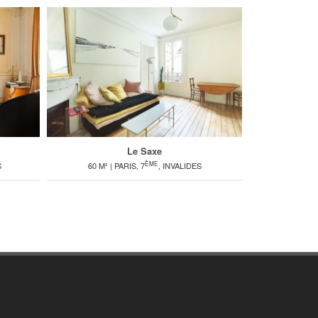
Le Saxe
ÈME
S
60 M² | PARIS, 7
, INVALIDES
80 M² |