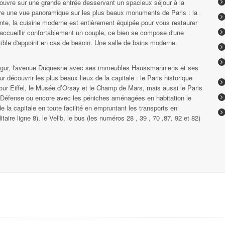
'ouvre sur une grande entrée desservant un spacieux séjour à la
fre une vue panoramique sur les plus beaux monuments de Paris : la
nte, la cuisine moderne est entièrement équipée pour vous restaurer
 accueillir confortablement un couple, ce bien se compose d'une
ble d'appoint en cas de besoin. Une salle de bains moderne
 Ségur, l'avenue Duquesne avec ses immeubles Haussmanniens et ses
 découvrir les plus beaux lieux de la capitale : le Paris historique
Tour Eiffel, le Musée d’Orsay et le Champ de Mars, mais aussi le Paris
a Défense ou encore avec les péniches aménagées en habitation le
e la capitale en toute facilité en empruntant les transports en
ire ligne 8), le Velib, le bus (les numéros 28 , 39 , 70 ,87, 92 et 82)