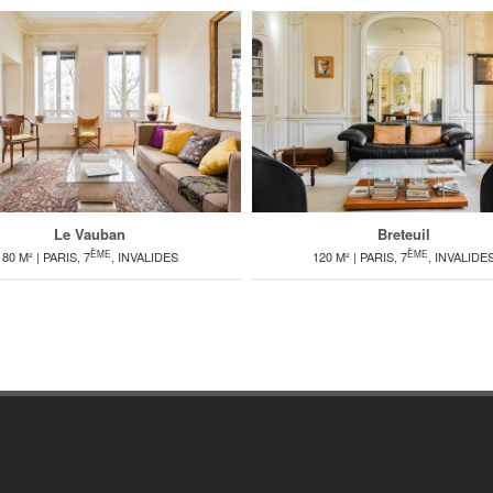
Le Vauban
Breteuil
ÈME
ÈME
80 M² | PARIS, 7
, INVALIDES
120 M² | PARIS, 7
, INVALIDE