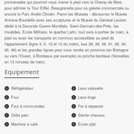
promenades qui pourront vous mener à pied vers le Champ de Mars
pour admirer la Tour Eiffel, Beaugrenelle pour sa galerie commerciale ou
encore le Parc André Citroën. Parmi les Musées : découvrez le Musée
Antoine Bourdelle avec ses sculptures et le Musée du Général Leclerc
dédié à la Seconde Guerre Mondiale. Saint-Germain-des-Prés, les
Invalides, Ecole Militaire, le quartier Latin, tout sera à portée de main, à
pied ou avec les transports en commun accessibles au pied de
l'appartement (ligne 4, 6, 12 et 13 du métro, bus 28, 39, 58, 91, 92, 94,
95, 96) et les grandes lignes pour vous rendre en province (en Bretagne
ou vers l'Ouest, à Bordeaux par exemple) ou proche banlieue (Versailles
en 13 minutes de train).
Equipement
Réfrigérateur
Lave vaisselle
Four
Lave linge
Four à micro-ondes
Fer à repasser
Grille pain
Sèche cheveux
Machine à café
Ecran plat