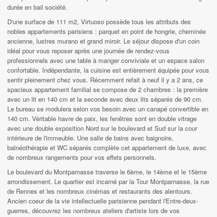
durée en bail société.
D'une surface de 111 m2, Virtuoso possède tous les attributs des
nobles appartements parisiens : parquet en point de hongrie, cheminée
ancienne, lustres murano et grand miroir. Le séjour dispose d'un coin
idéal pour vous reposer après une journée de rendez-vous
professionnels avec une table à manger conviviale et un espace salon
confortable. Indépendante, la cuisine est entièrement équipée pour vous
sentir pleinement chez vous. Récemment refait à neuf il y a 2 ans, ce
spacieux appartement familial se compose de 2 chambres : la première
avec un lit en 140 cm et la seconde avec deux lits séparés de 90 cm.
Le bureau se modulera selon vos besoin avec un canapé convertible en
140 cm. Véritable havre de paix, les fenêtres sont en double vitrage
avec une double exposition Nord sur le boulevard et Sud sur la cour
intérieure de l'immeuble. Une salle de bains avec baignoire,
balnéothérapie et WC séparés complète cet appartement de luxe, avec
de nombreux rangements pour vos effets personnels.
Le boulevard du Montparnasse traverse le 6ème, le 14ème et le 15ème
arrondissement. Le quartier est incarné par la Tour Montparnasse, la rue
de Rennes et les nombreux cinémas et restaurants des alentours.
Ancien coeur de la vie intellectuelle parisienne pendant l'Entre-deux-
guerres, découvrez les nombreux ateliers d'artiste lors de vos