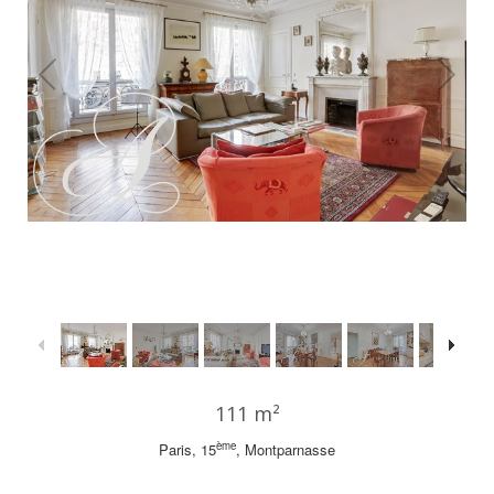
1
/
14
111 m²
ème
Paris, 15
, Montparnasse