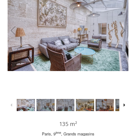
1
/
22
135 m²
ème
Paris, 9
, Grands magasins