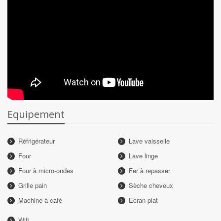
Equipement
Réfrigérateur
Lave vaisselle
Four
Lave linge
Four à micro-ondes
Fer à repasser
Grille pain
Sèche cheveux
Machine à café
Ecran plat
Wifi