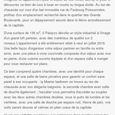
découvrez ce bien de luxe à louer en courte ou longue durée. Au rez-de-
chaussée sur cour d'un bel immeuble rue du Faubourg Poissonnière,
profitez d'un emplacement recherché dans le quartier des Grands
Boulevards, pour un dépaysement assuré dans le 9ème arrondissement
de la capitale.
2
D'une surface de 135 m
, Il Palazzo dévoile un style industriel à l'image
d'un grand loft parisien, avec des matériaux de qualité sur 2
niveaux.L'appartement a été entièrement refait à neuf en juillet 2019.
Une belle façon d'organiser votre séjour parisien en famille ou entre
amis, avec une pièce à vivre conviviale composée d'un séjour avec mur
en pierre, d'une cuisine ouverte équipée et d'un espace salle à manger
pour vous restaurer sur place.
Ce bien comprend quatre chambres, avec une identité pour chaque
espace, et une salle de bains privative pour garantir un confort sans
pareil à ses occupants : la Master bedroom se trouve au rez-de-
chaussée avec son élégante baignoire, la seconde chambre avec salle
de douche également ; l'escalier vous permettra d'accéder au souplex
avec les deux autres chambres doubles, sous le puits de lumière et les
verrières, avec une salle de douche par espace nuit. Havre de paix, vos
nuits seront douces et calmes en plein coeur de la capitale.
Vivez une véritable expérience à la parisienne dans quartier animé des