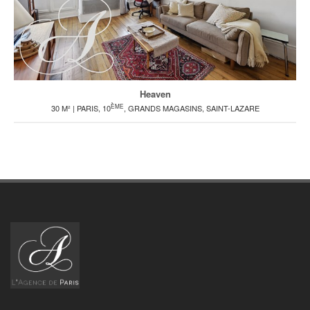
Heaven
ÈME
30 M² | PARIS, 10
, GRANDS MAGASINS, SAINT-LAZARE