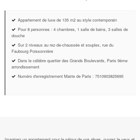
Appartement de luxe de 135 m2 au style contemporain
Pour 8 personnes : 4 chambres, 1 salle de bains, 3 salles de
douche
Sur 2 niveaux au rez-de-chaussée et souplex, rue du
Faubourg Poissonnière
Dans le célèbre quartier des Grands Boulevards, Paris 9ème
arrondissement
Numéro d'enregistrement Mairie de Paris : 7510903825695
Imaginez un appartement pour le séjour de vos rêves, ouvrez le yeux et