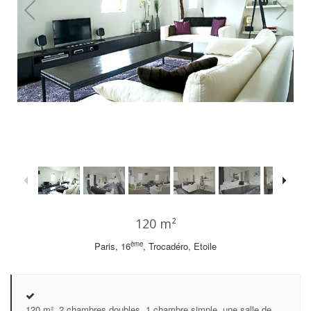
1
/
27
120 m²
ème
Paris, 16
, Trocadéro, Etoile
120 m², 2 chambres doubles, 1 chambre simple, une salle de