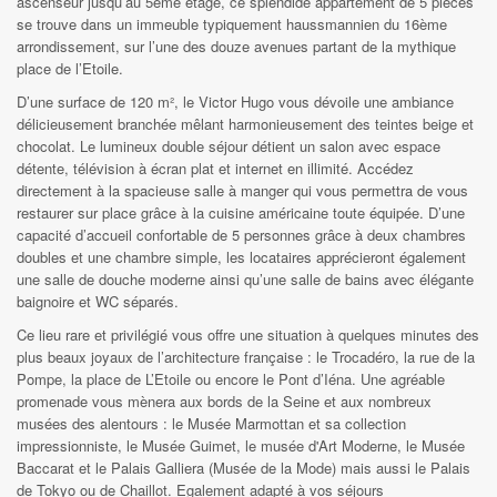
ascenseur jusqu’au 5ème étage, ce splendide appartement de 5 pièces
se trouve dans un immeuble typiquement haussmannien du 16ème
arrondissement, sur l’une des douze avenues partant de la mythique
place de l’Etoile.
D’une surface de 120 m², le Victor Hugo vous dévoile une ambiance
délicieusement branchée mêlant harmonieusement des teintes beige et
chocolat. Le lumineux double séjour détient un salon avec espace
détente, télévision à écran plat et internet en illimité. Accédez
directement à la spacieuse salle à manger qui vous permettra de vous
restaurer sur place grâce à la cuisine américaine toute équipée. D’une
capacité d’accueil confortable de 5 personnes grâce à deux chambres
doubles et une chambre simple, les locataires apprécieront également
une salle de douche moderne ainsi qu’une salle de bains avec élégante
baignoire et WC séparés.
Ce lieu rare et privilégié vous offre une situation à quelques minutes des
plus beaux joyaux de l’architecture française : le Trocadéro, la rue de la
Pompe, la place de L’Etoile ou encore le Pont d’Iéna. Une agréable
promenade vous mènera aux bords de la Seine et aux nombreux
musées des alentours : le Musée Marmottan et sa collection
impressionniste, le Musée Guimet, le musée d'Art Moderne, le Musée
Baccarat et le Palais Galliera (Musée de la Mode) mais aussi le Palais
de Tokyo ou de Chaillot. Egalement adapté à vos séjours