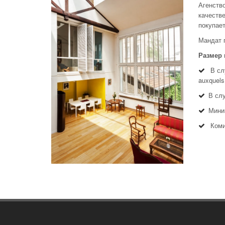
Агенство
качестве
покупает
Мандат 
Размер 
В слу
auxquels
В сл
Мини
Коми