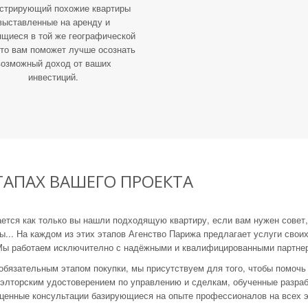
стрирующий похожие квартиры
выставленные на аренду и
щиеся в той же географической
что вам поможет лучше осознать
возможный доход от ваших
инвестиций.
ТАПАХ ВАШЕГО ПРОЕКТА
ается как только вы нашли подходящую квартиру, если вам нужен совет
.. На каждом из этих этапов Агенство Парижа предлагает услуги своих
 Мы работаем исключително с надёжными и квалифицированными партнер
обязательным этапом покупки, мы присутствуем для того, чтобы помочь
лторским удостоверением по управлению и сделкам, обученные разра
ценные консультации базирующиеся на опыте профессионалов на всех э