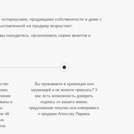
, нотариусами, продавцами собственности и даже с
ыставленной на продажу возрастает.
 вы находитесь, организовать серию визитов и
ство
Вы проживаете в провинции или
роки,
заграницей и не можете приехать? У
ечение
вас есть возможность доверить
ованы и
подпись от вашего имени,
мы
предложение покупки или компромисс
ие 48
о продаже Агенству Парижа.
на
ена.