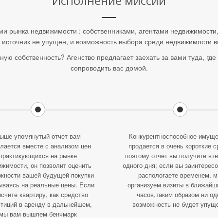
Исполнение миссии
ми рынка недвижимости : собственниками, агентами недвижимости
 источник не упущен, и возможность выбора среди недвижимости в
ую собственность? Агенство предлагает заехать за вами туда, где
сопроводить вас домой.
ыше упомянутый отчет вам
Конкурентноспособное имуще
лается вместе с анализом цен
продается в очень короткие с
практикующихся на рынке
поэтому отчет вы получите вт
ижимости, он позволит оценить
одного дня; если вы заинтерес
жности вашей будущей покупки
распологаете временем, 
ываясь на реальные цены. Если
организуем визиты в ближайш
исчите квартиру, как средство
часов,таким образом ни од
стиций в аренду в дальнейшем,
возможность не будет упущ
мы вам вышлем бенчмарк