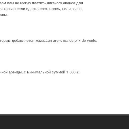
зом вам не нужно платить никакого аванса для
я только если сделка состоялась, если вы не
лжны.
орым добавляется комиссия агенства du prix de vente,
ной аренды, с минимальной суммой 1 500 €.