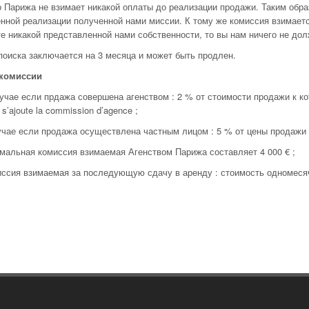
 Парижа не взимает никакой оплаты до реализации продажи. Таким обра
нной реализации полученной нами миссии. К тому же комиссия взимаетс
е никакой представленной нами собственности, то вы нам ничего не до
поиска заключается на 3 месяца и может быть продлен.
комиссии
чае если прдажа совершена агенством : 2 % от стоимости продажи к кот
 s’ajoute la commission d’agence ;
учае если продажа осуществлена частным лицом : 5 % от цены продажи
мальная комиссия взимаемая Агенством Парижа составляет 4 000 € ;
ссия взимаемая за последующую сдачу в аренду : стоимость одномесяч