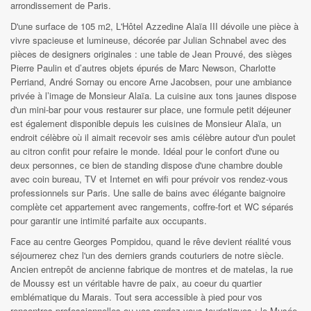
arrondissement de Paris.
D'une surface de 105 m2, L'Hôtel Azzedine Alaïa III dévoile une pièce à
vivre spacieuse et lumineuse, décorée par Julian Schnabel avec des
pièces de designers originales : une table de Jean Prouvé, des sièges
Pierre Paulin et d’autres objets épurés de Marc Newson, Charlotte
Perriand, André Sornay ou encore Arne Jacobsen, pour une ambiance
privée à l’image de Monsieur Alaïa. La cuisine aux tons jaunes dispose
d'un mini-bar pour vous restaurer sur place, une formule petit déjeuner
est également disponible depuis les cuisines de Monsieur Alaïa, un
endroit célèbre où il aimait recevoir ses amis célèbre autour d'un poulet
au citron confit pour refaire le monde. Idéal pour le confort d'une ou
deux personnes, ce bien de standing dispose d'une chambre double
avec coin bureau, TV et Internet en wifi pour prévoir vos rendez-vous
professionnels sur Paris. Une salle de bains avec élégante baignoire
complète cet appartement avec rangements, coffre-fort et WC séparés
pour garantir une intimité parfaite aux occupants.
Face au centre Georges Pompidou, quand le rêve devient réalité vous
séjournerez chez l'un des derniers grands couturiers de notre siècle.
Ancien entrepôt de ancienne fabrique de montres et de matelas, la rue
de Moussy est un véritable havre de paix, au coeur du quartier
emblématique du Marais. Tout sera accessible à pied pour vos
rencontres professionnelles ou vos rendez-vous touristiques : le Musée