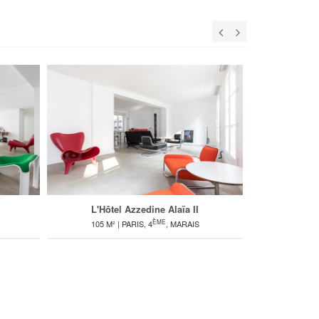
L'Hôtel Azzedine Alaïa II
ÈME
105 M² | PARIS, 4
, MARAIS
63 M² 