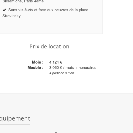
Brisemiche, Paris 4ème
Sans vis-à-vis et face aux oeuvres de la place
Stravinsky
Prix de location
Mois :
4 124 €
Meublé :
3 060 €
/ mois + honoraires
A partir de 3 mois
quipement