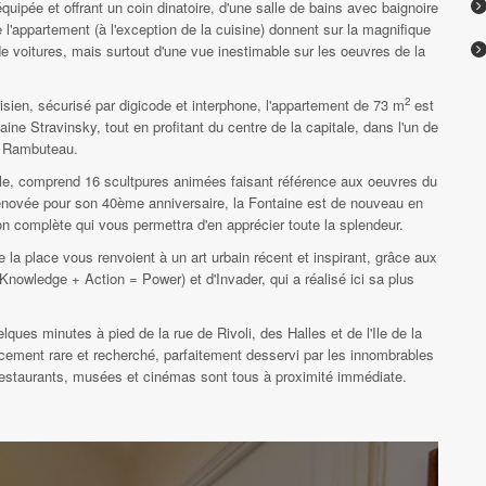
uipée et offrant un coin dinatoire, d'une salle de bains avec baignoire
l'appartement (à l'exception de la cuisine) donnent sur la magnifique
e voitures, mais surtout d'une vue inestimable sur les oeuvres de la
2
ien, sécurisé par digicode et interphone, l'appartement de 73 m
est
aine Stravinsky, tout en profitant du centre de la capitale, dans l'un de
rue Rambuteau.
lle, comprend 16 scultpures animées faisant référence aux oeuvres du
énovée pour son 40ème anniversaire, la Fontaine est de nouveau en
on complète qui vous permettra d'en apprécier toute la splendeur.
la place vous renvoient à un art urbain récent et inspirant, grâce aux
Knowledge + Action = Power) et d'Invader, qui a réalisé ici sa plus
ues minutes à pied de la rue de Rivoli, des Halles et de l'Ile de la
acement rare et recherché, parfaitement desservi par les innombrables
estaurants, musées et cinémas sont tous à proximité immédiate.