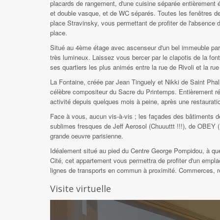
placards de rangement, d'une cuisine séparée entièrement éq
et double vasque, et de WC séparés. Toutes les fenêtres de 
place Stravinsky, vous permettant de profiter de l'absence d
place.
Situé au 4ème étage avec ascenseur d'un bel immeuble paris
très lumineux. Laissez vous bercer par le clapotis de la font
ses quartiers les plus animés entre la rue de Rivoli et la 
La Fontaine, créée par Jean Tinguely et Nikki de Saint Pha
célèbre compositeur du Sacre du Printemps. Entièrement r
activité depuis quelques mois à peine, après une restaurati
Face à vous, aucun vis-à-vis ; les façades des bâtiments de 
sublimes fresques de Jeff Aerosol (Chuuuttt !!!), de OBEY (
grande oeuvre parisienne.
Idéalement situé au pied du Centre George Pompidou, à quelq
Cité, cet appartement vous permettra de profiter d'un empl
lignes de transports en commun à proximité. Commerces, r
Visite virtuelle